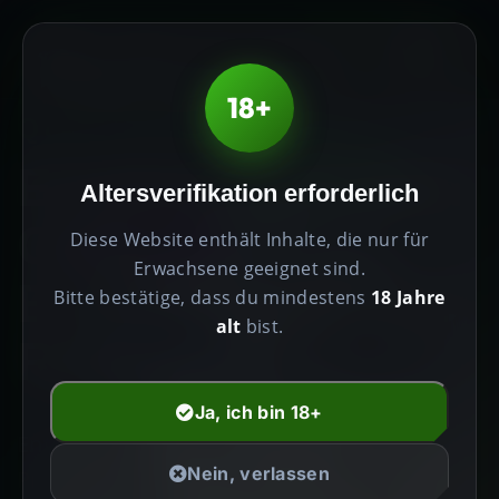
0
PRODUKTE HÖCHSTER
18+
QUALITÄT
Erhöhen Sie Ihren
Altersverifikation erforderlich
Geist,
Diese Website enthält Inhalte, die nur für
Erwachsene geeignet sind.
Erweitern Sie Ihre
Bitte bestätige, dass du mindestens
18 Jahre
alt
bist.
Realität
Ja, ich bin 18+
Entdecken Sie die transformative Kraft von
Nein, verlassen
Premium-Psychedelika. Sorgfältig kuratiert