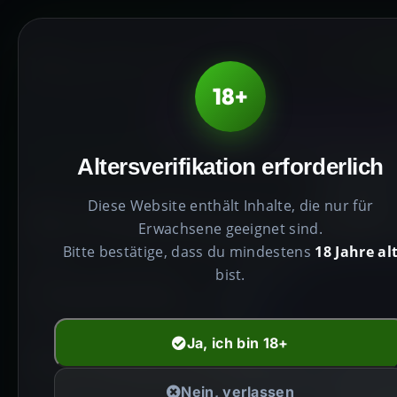
HE
18+
PRODUKTE HÖCHST
Altersverifikation erforderlich
Erhöhen Sie
Diese Website enthält Inhalte, die nur für
Erwachsene geeignet sind.
Bitte bestätige, dass du mindestens
18 Jahre al
Geist,
bist.
Erweitern Si
Ja, ich bin 18+
Nein, verlassen