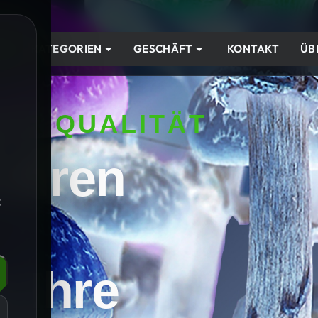
IM
KATEGORIEN
GESCHÄFT
KONTAKT
ÜB
ER QUALITÄT
 Ihren
t
e Ihre