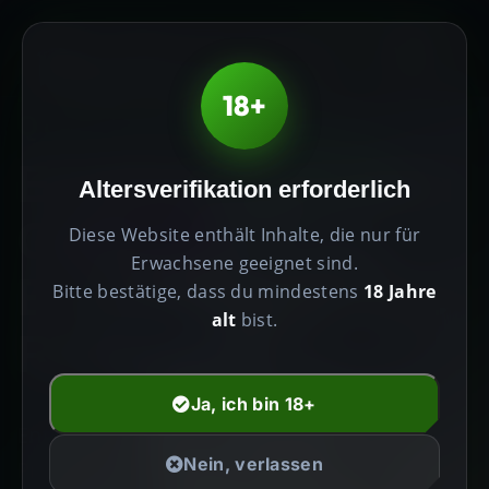
0
PRODUKTE HÖCHSTER
18+
QUALITÄT
Erhöhen Sie Ihren
Altersverifikation erforderlich
Geist,
Diese Website enthält Inhalte, die nur für
Erwachsene geeignet sind.
Erweitern Sie Ihre
Bitte bestätige, dass du mindestens
18 Jahre
alt
bist.
Realität
Ja, ich bin 18+
Entdecken Sie die transformative Kraft von
Nein, verlassen
Premium-Psychedelika. Sorgfältig kuratiert