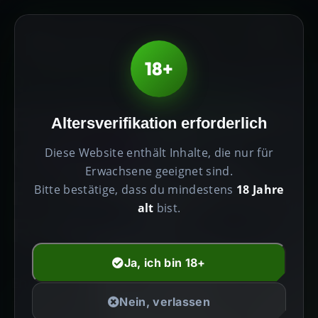
0
PRODUKTE HÖCHSTER
18+
QUALITÄT
Erhöhen Sie Ihren
Altersverifikation erforderlich
Geist,
Diese Website enthält Inhalte, die nur für
Erwachsene geeignet sind.
Erweitern Sie Ihre
Bitte bestätige, dass du mindestens
18 Jahre
alt
bist.
Realität
Ja, ich bin 18+
Entdecken Sie die transformative Kraft von
Nein, verlassen
Premium-Psychedelika. Sorgfältig kuratiert