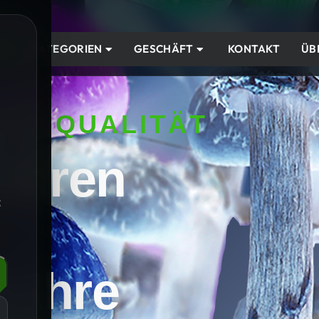
IM
KATEGORIEN
GESCHÄFT
KONTAKT
ÜB
ER QUALITÄT
 Ihren
t
e Ihre