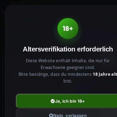
HE
18+
PRODUKTE HÖCHST
Altersverifikation erforderlich
Erhöhen Sie
Diese Website enthält Inhalte, die nur für
Erwachsene geeignet sind.
Bitte bestätige, dass du mindestens
18 Jahre al
Geist,
bist.
Erweitern Si
Ja, ich bin 18+
Nein, verlassen